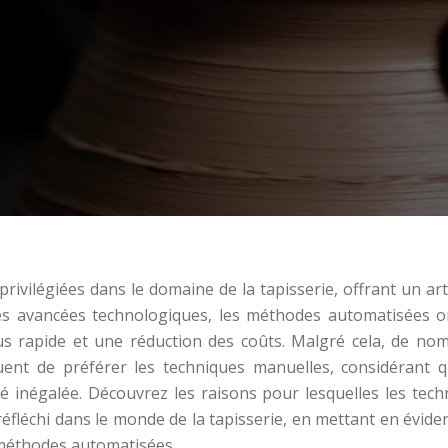
rivilégiées dans le domaine de la tapisserie, offrant un ar
es avancées technologiques, les méthodes automatisées on
lus rapide et une réduction des coûts. Malgré cela, de no
uent de préférer les techniques manuelles, considérant qu
é inégalée. Découvrez les raisons pour lesquelles les tech
fléchi dans le monde de la tapisserie, en mettant en évide
 méthodes automatisées.