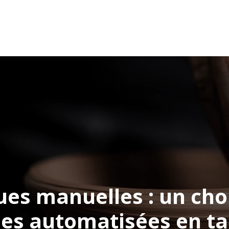
iers de l’artisanat
Carrières & Emplois
Formation
ues manuelles : un choi
s automatisées en ta