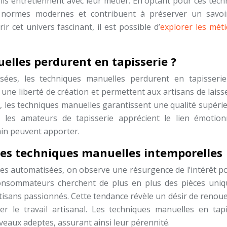
’ils entretiennent avec leur métier. En optant pour ces tec
s normes modernes et contribuent à préserver un savoir
r cet univers fascinant, il est possible d’
explorer les méti
elles perdurent en tapisserie ?
sées, les techniques manuelles perdurent en tapisseri
t une liberté de création et permettent aux artisans de laiss
, les techniques manuelles garantissent une qualité supérie
n, les amateurs de tapisserie apprécient le lien émotion
main peuvent apporter.
 les techniques manuelles intemporelles
s automatisées, on observe une résurgence de l’intérêt po
consommateurs cherchent de plus en plus des pièces uniq
rtisans passionnés. Cette tendance révèle un désir de renou
iser le travail artisanal. Les techniques manuelles en tapi
veaux adeptes, assurant ainsi leur pérennité.