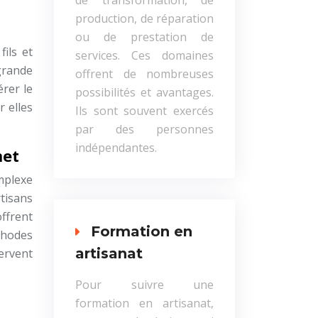
de transformation, de
production, de réparation
ou de prestation de
fils et
services. Ces domaines
grande
offrent de nombreuses
rer le
possibilités et avantages.
 elles
Ils sont souvent exercés
par des personnes
indépendantes.
met
mplexe
tisans
offrent
Formation en
thodes
artisanat
ervent
Pour suivre une
formation en artisanat,