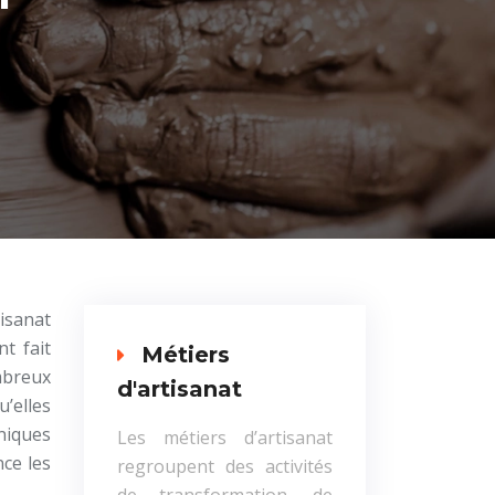
tisanat
t fait
Métiers
mbreux
d'artisanat
’elles
niques
Les métiers d’artisanat
nce les
regroupent des activités