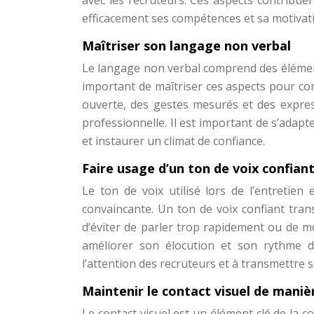
avec les recruteurs. Ces aspects contribu
efficacement ses compétences et sa motivat
Maîtriser son langage non verbal
Le langage non verbal comprend des éléments 
important de maîtriser ces aspects pour co
ouverte, des gestes mesurés et des express
professionnelle. Il est important de s’adap
et instaurer un climat de confiance.
Faire usage d’un ton de voix confian
Le ton de voix utilisé lors de l’entreti
convaincante. Un ton de voix confiant trans
d’éviter de parler trop rapidement ou de m
améliorer son élocution et son rythme d
l’attention des recruteurs et à transmettre 
Maintenir le contact visuel de maniè
Le contact visuel est un élément clé de la c