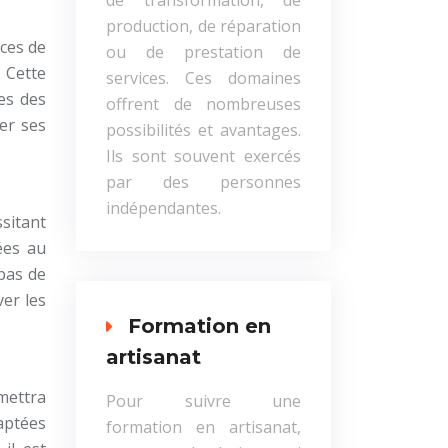
de transformation, de
production, de réparation
nces de
ou de prestation de
. Cette
services. Ces domaines
es des
offrent de nombreuses
rer ses
possibilités et avantages.
Ils sont souvent exercés
par des personnes
indépendantes.
ssitant
ées au
 pas de
ver les
Formation en
artisanat
rmettra
Pour suivre une
aptées
formation en artisanat,