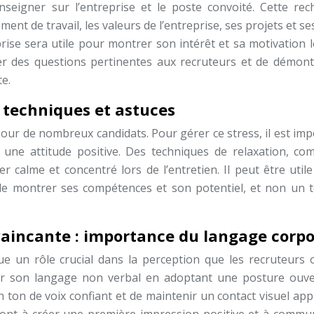
renseigner sur l’entreprise et le poste convoité. Cette rec
t de travail, les valeurs de l’entreprise, ses projets et ses
rise sera utile pour montrer son intérêt et sa motivation l
ser des questions pertinentes aux recruteurs et de démont
te.
 : techniques et astuces
pour de nombreux candidats. Pour gérer ce stress, il est im
ne attitude positive. Des techniques de relaxation, co
r calme et concentré lors de l’entretien. Il peut être util
 de montrer ses compétences et son potentiel, et non un t
aincante : importance du langage corpo
oue un rôle crucial dans la perception que les recruteurs 
iser son langage non verbal en adoptant une posture ouve
’un ton de voix confiant et de maintenir un contact visuel ap