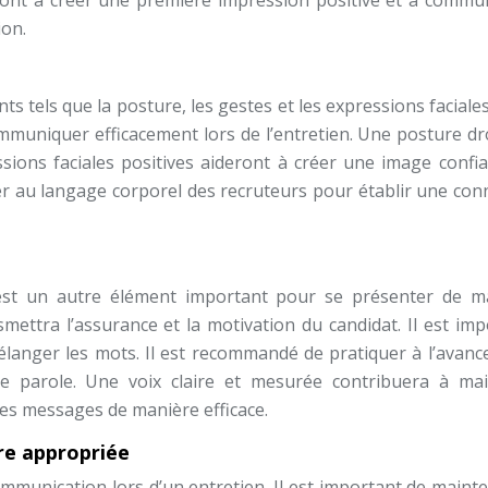
eront à créer une première impression positive et à commu
ion.
tels que la posture, les gestes et les expressions faciales.
mmuniquer efficacement lors de l’entretien. Une posture dro
ions faciales positives aideront à créer une image confia
ter au langage corporel des recruteurs pour établir une co
t
en est un autre élément important pour se présenter de m
mettra l’assurance et la motivation du candidat. Il est im
élanger les mots. Il est recommandé de pratiquer à l’avanc
e parole. Une voix claire et mesurée contribuera à mai
ses messages de manière efficace.
re appropriée
ommunication lors d’un entretien. Il est important de maint