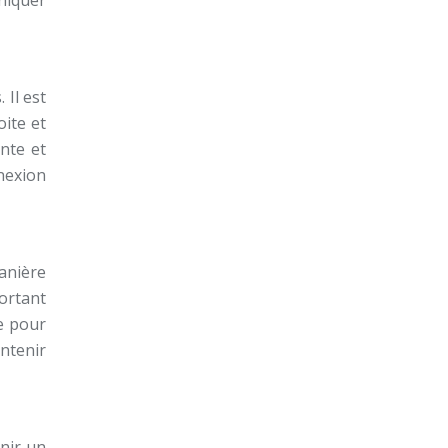
niquer
 Il est
ite et
nte et
nnexion
anière
portant
e pour
ntenir
enir un