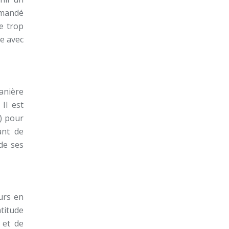
mmandé
e trop
ve avec
manière
Il est
) pour
ant de
de ses
eurs en
titude
 et de