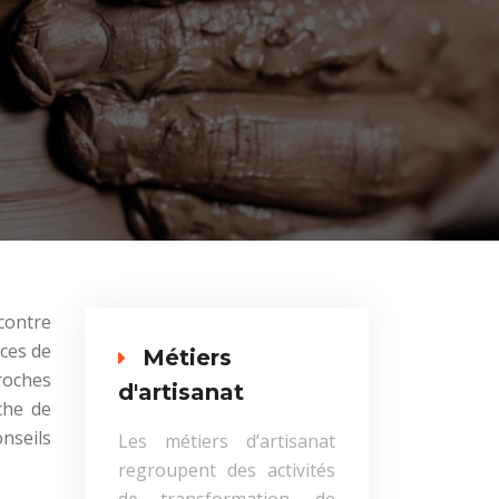
ncontre
nces de
Métiers
roches
d'artisanat
che de
nseils
Les métiers d’artisanat
regroupent des activités