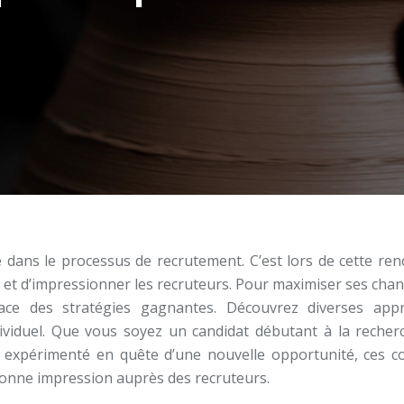
le dans le processus de recrutement. C’est lors de cette re
r et d’impressionner les recruteurs. Pour maximiser ses cha
lace des stratégies gagnantes. Découvrez diverses app
dividuel. Que vous soyez un candidat débutant à la recher
 expérimenté en quête d’une nouvelle opportunité, ces co
bonne impression auprès des recruteurs.