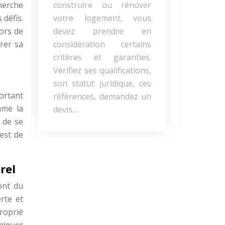
herche
construire ou rénover
 défis.
votre logement, vous
ors de
devez prendre en
rer sa
considération certains
critères et garanties.
Vérifiez ses qualifications,
son statut juridique, ces
portant
références, demandez un
mme la
devis…
e de se
est de
rel
ont du
rte et
proprié